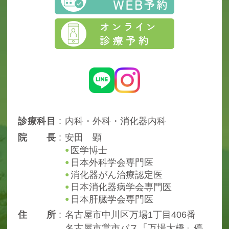
診
療
科
目
内科・外科・消化器内科
院
長
安田 顕
医学博士
日本外科学会専門医
消化器がん治療認定医
日本消化器病学会専門医
日本肝臓学会専門医
住
所
名古屋市中川区万場1丁目406番
名古屋市営市バス「万場大橋」停