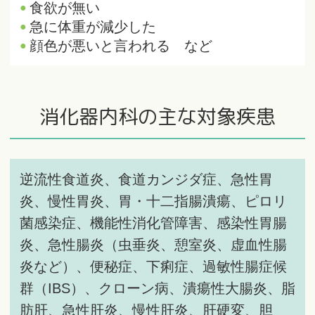
食欲が無い
急に体重が減少した
顔色が悪いと言われる など
消化器内科の主な対象疾患
逆流性食道炎、食道カンジダ症、急性胃
炎、慢性胃炎、胃・十二指腸潰瘍、ピロリ
菌感染症、機能性消化管障害、感染性胃腸
炎、急性腸炎（虫垂炎、憩室炎、虚血性腸
炎など）、便秘症、下痢症、過敏性腸症候
群（IBS）、クローン病、潰瘍性大腸炎、脂
肪肝、急性肝炎、慢性肝炎、肝硬変、胆