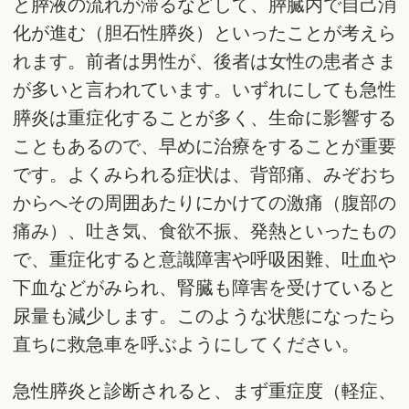
と膵液の流れが滞るなどして、膵臓内で自己消
化が進む（胆石性膵炎）といったことが考えら
れます。前者は男性が、後者は女性の患者さま
が多いと言われています。いずれにしても急性
膵炎は重症化することが多く、生命に影響する
こともあるので、早めに治療をすることが重要
です。よくみられる症状は、背部痛、みぞおち
からへその周囲あたりにかけての激痛（腹部の
痛み）、吐き気、食欲不振、発熱といったもの
で、重症化すると意識障害や呼吸困難、吐血や
下血などがみられ、腎臓も障害を受けていると
尿量も減少します。このような状態になったら
直ちに救急車を呼ぶようにしてください。
急性膵炎と診断されると、まず重症度（軽症、