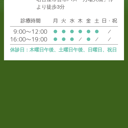
より徒歩3分
診療時間
月
火
水
木
金
土
日・祝
9:00～12:00
●
●
●
●
●
●
／
16:00～19:00
●
●
●
／
●
／
／
休診日：木曜日午後、土曜日午後、日曜日、祝日