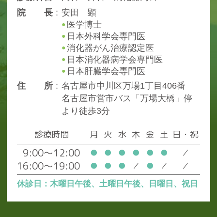
院
長
安田 顕
医学博士
日本外科学会専門医
消化器がん治療認定医
日本消化器病学会専門医
日本肝臓学会専門医
住
所
名古屋市中川区万場1丁目406番
名古屋市営市バス「万場大橋」停
より徒歩3分
診療時間
月
火
水
木
金
土
日・祝
9:00～12:00
●
●
●
●
●
●
／
16:00～19:00
●
●
●
／
●
／
／
休診日：木曜日午後、土曜日午後、日曜日、祝日